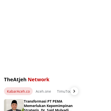
TheAtjeh
Network
KabarAceh.co
Aceh.one
TimuToday.com
WartaPos.ne
Transformasi PT PEMA
Memerlukan Kepemimpinan
Strategis, Dr. Said Mulyadi