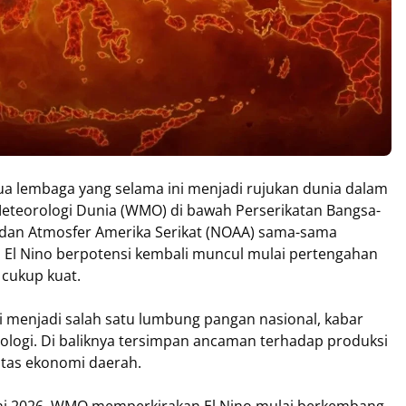
ua lembaga yang selama ini menjadi rujukan dunia dalam
eteorologi Dunia (WMO) di bawah Perserikatan Bangsa-
 dan Atmosfer Amerika Serikat (NOAA) sama-sama
n: El Nino berpotensi kembali muncul mulai pertengahan
 cukup kuat.
ni menjadi salah satu lumbung pangan nasional, kabar
ologi. Di baliknya tersimpan ancaman terhadap produksi
itas ekonomi daerah.
 Juni 2026, WMO memperkirakan El Nino mulai berkembang