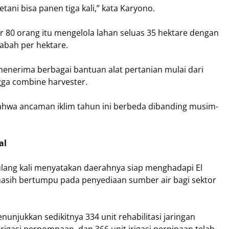
tani bisa panen tiga kali,” kata Karyono.
r 80 orang itu mengelola lahan seluas 35 hektare dengan
gabah per hektare.
h menerima berbagai bantuan alat pertanian mulai dari
gga combine harvester.
ahwa ancaman iklim tahun ini berbeda dibanding musim-
al
lang kali menyatakan daerahnya siap menghadapi El
masih bertumpu pada penyediaan sumber air bagi sektor
unjukkan sedikitnya 334 unit rehabilitasi jaringan
nit irigasi perpompaan, dan 366 unit irigasi perpipaan telah