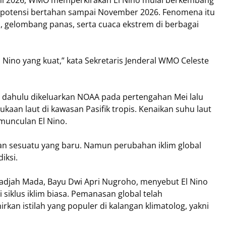
erpotensi bertahan sampai November 2026. Fenomena itu
n, gelombang panas, serta cuaca ekstrem di berbagai
 Nino yang kuat,” kata Sekretaris Jenderal WMO Celeste
h dahulu dikeluarkan NOAA pada pertengahan Mei lalu
aan laut di kawasan Pasifik tropis. Kenaikan suhu laut
emunculan El Nino.
an sesuatu yang baru. Namun perubahan iklim global
iksi.
Gadjah Mada, Bayu Dwi Apri Nugroho, menyebut El Nino
i siklus iklim biasa. Pemanasan global telah
kan istilah yang populer di kalangan klimatolog, yakni