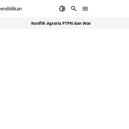
endidikan
Konflik Agraria PTPN dan Warga Cot Girek Aceh Utara Di