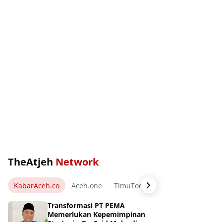
TheAtjeh
Network
KabarAceh.co
Aceh.one
TimuToday.com
WartaPos.ne
Transformasi PT PEMA
Memerlukan Kepemimpinan