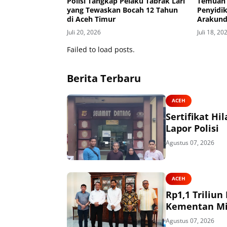
Polisi Tangkap Pelaku Tabrak Lari
Temuan 
yang Tewaskan Bocah 12 Tahun
Penyidik
di Aceh Timur
Arakun
Juli 20, 2026
Juli 18, 20
Failed to load posts.
Berita Terbaru
ACEH
Sertifikat H
Lapor Polisi
Agustus 07, 2026
ACEH
Rp1,1 Triliu
Kementan Mi
Agustus 07, 2026