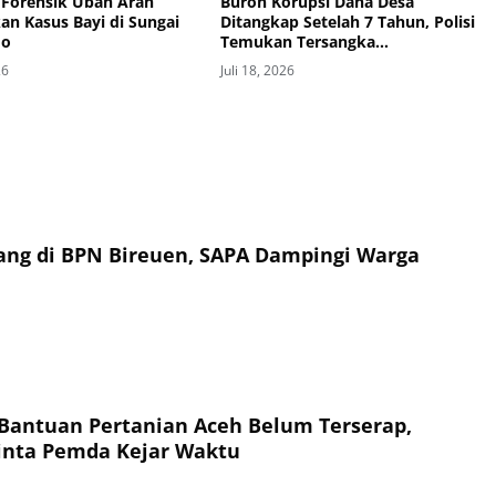
Forensik Ubah Arah
Buron Korupsi Dana Desa
an Kasus Bayi di Sungai
Ditangkap Setelah 7 Tahun, Polisi
do
Temukan Tersangka
Bersembunyi sebagai Petani Kopi
26
Juli 18, 2026
ilang di BPN Bireuen, SAPA Dampingi Warga
n Bantuan Pertanian Aceh Belum Terserap,
nta Pemda Kejar Waktu