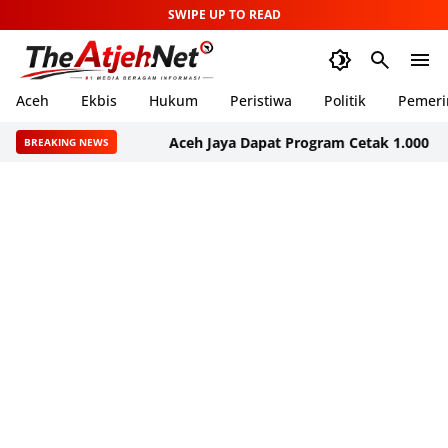
SWIPE UP TO READ
Aceh
Ekbis
Hukum
Peristiwa
Politik
Pemeri
Aceh Jaya Dapat Program Cetak 1.000 Hektare S
BREAKING NEWS