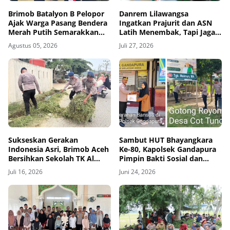
Brimob Batalyon B Pelopor
Danrem Lilawangsa
Ajak Warga Pasang Bendera
Ingatkan Prajurit dan ASN
Merah Putih Semarakkan
Latih Menembak, Tapi Jaga
HUT Kemerdekaan RI Ke-81
Kesehatan dan Hindari
Agustus 05, 2026
Juli 27, 2026
Pelanggaran
Sukseskan Gerakan
Sambut HUT Bhayangkara
Indonesia Asri, Brimob Aceh
Ke-80, Kapolsek Gandapura
Bersihkan Sekolah TK Al
Pimpin Bakti Sosial dan
Jabal Nur
Salurkan Bantuan untuk
Juli 16, 2026
Juni 24, 2026
Masyarakat