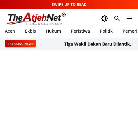
SWIPE UP TO READ
Aceh
Ekbis
Hukum
Peristiwa
Politik
Pemeri
Tiga Wakil Dekan Baru Dilantik, FKG USK
BREAKING NEWS