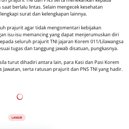
uh prajurit TNI dan PNS serta menekankan kepada
s saat berlalu lintas. Selain mengecek kesehatan
engkapi surat dan kelengkapan lainnya.
uh prajurit agar tidak mengomentari kebijakan
gan isu-isu memancing yang dapat menjerumuskan diri
kepada seluruh prajurit TNI jajaran Korem 011/Lilawangsa
suai tugas dan tanggung jawab disatuan, pungkasnya.
la turut dihadiri antara lain, para Kasi dan Pasi Korem
awatan, serta ratusan prajurit dan PNS TNI yang hadir.
LANSIR