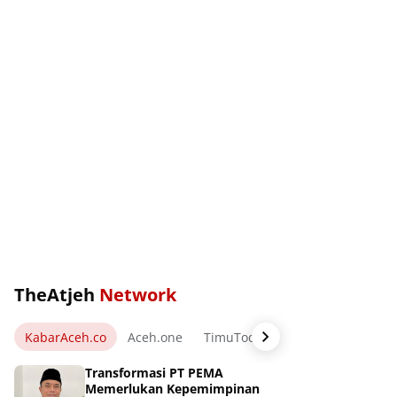
TheAtjeh
Network
KabarAceh.co
Aceh.one
TimuToday.com
WartaPos.ne
Transformasi PT PEMA
Memerlukan Kepemimpinan