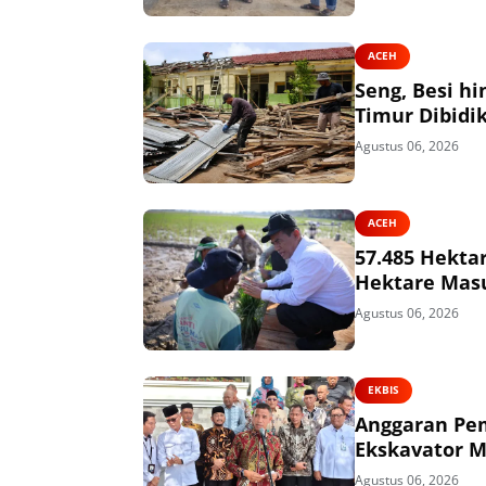
ACEH
Seng, Besi h
Timur Dibidik
Agustus 06, 2026
ACEH
57.485 Hekta
Hektare Mas
Agustus 06, 2026
EKBIS
Anggaran Pem
Ekskavator M
Agustus 06, 2026