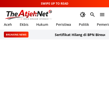
SWIPE UP TO READ
Aceh
Ekbis
Hukum
Peristiwa
Politik
Pemeri
Sertifikat Hilang di BPN Bireuen, SAPA
BREAKING NEWS