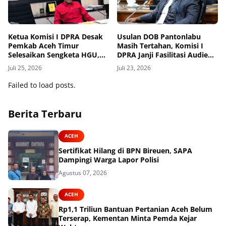
Ketua Komisi I DPRA Desak
Usulan DOB Pantonlabu
Pemkab Aceh Timur
Masih Tertahan, Komisi I
Selesaikan Sengketa HGU,
DPRA Janji Fasilitasi Audiensi
Konflik Warga-Perusahaan
dengan Gubernur Aceh
Juli 25, 2026
Juli 23, 2026
Dikhawatirkan Meluas
Failed to load posts.
Berita Terbaru
ACEH
Sertifikat Hilang di BPN Bireuen, SAPA
Dampingi Warga Lapor Polisi
Agustus 07, 2026
ACEH
Rp1,1 Triliun Bantuan Pertanian Aceh Belum
Terserap, Kementan Minta Pemda Kejar