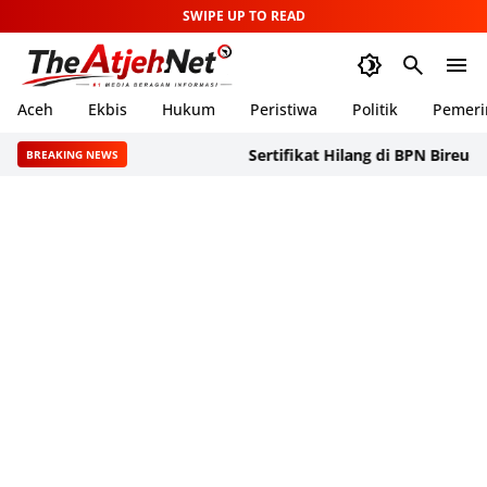
SWIPE UP TO READ
Aceh
Ekbis
Hukum
Peristiwa
Politik
Pemeri
Sertifikat Hilang di BPN Bireuen, SAPA
BREAKING NEWS