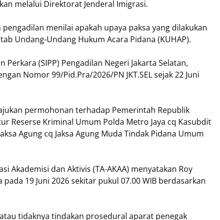
an melalui Direktorat Jenderal Imigrasi.
 pengadilan menilai apakah upaya paksa yang dilakukan
 Kitab Undang-Undang Hukum Acara Pidana (KUHAP).
 Perkara (SIPP) Pengadilan Negeri Jakarta Selatan,
engan Nomor 99/Pid.Pra/2026/PN JKT.SEL sejak 22 Juni
gajukan permohonan terhadap Pemerintah Republik
ktur Reserse Kriminal Umum Polda Metro Jaya cq Kasubdit
 Jaksa Agung cq Jaksa Agung Muda Tindak Pidana Umum
asi Akademisi dan Aktivis (TA-AKAA) menyatakan Roy
a pada 19 Juni 2026 sekitar pukul 07.00 WIB berdasarkan
atau tidaknya tindakan prosedural aparat penegak