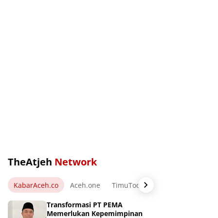
TheAtjeh
Network
KabarAceh.co
Aceh.one
TimuToday.com
WartaPos.ne
Transformasi PT PEMA
Memerlukan Kepemimpinan