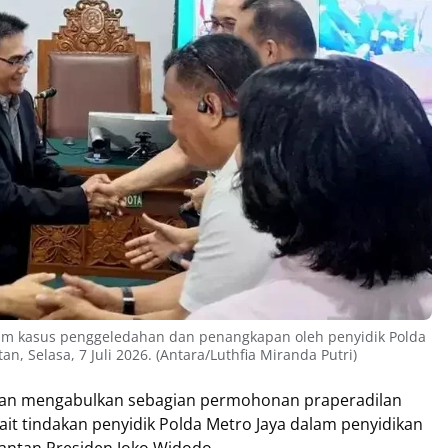
lam kasus penggeledahan dan penangkapan oleh penyidik Polda
an, Selasa, 7 Juli 2026. (Antara/Luthfia Miranda Putri)
latan mengabulkan sebagian permohonan praperadilan
ait tindakan penyidik Polda Metro Jaya dalam penyidikan