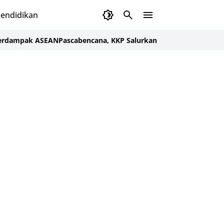
endidikan
ak ASEAN
Pascabencana, KKP Salurkan Bantuan untuk Pulihkan E