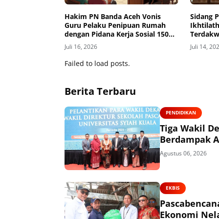
Hakim PN Banda Aceh Vonis
Sidang 
Guru Pelaku Penipuan Rumah
Ikhtilat
dengan Pidana Kerja Sosial 150
Terdakw
Jam
Kali
Juli 16, 2026
Juli 14, 20
Failed to load posts.
Berita Terbaru
PENDIDIKAN
Tiga Wakil De
Berdampak 
Agustus 06, 2026
EKBIS
Pascabencana
Ekonomi Nel