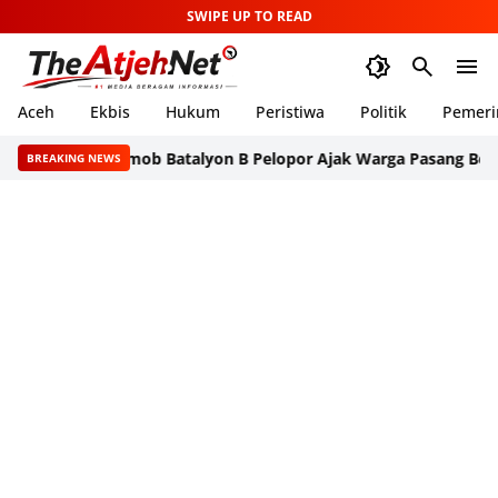
SWIPE UP TO READ
Aceh
Ekbis
Hukum
Peristiwa
Politik
Pemeri
Brimob Batalyon B Pelopor Ajak Warga Pasang Bendera M
BREAKING NEWS