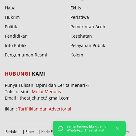
Haba
Ekbis
Hukrim
Peristiwa
Politik
Pemerintah Aceh
Pendidikan
Kesehatan
Info Publik
Pelayanan Publik
Pengumuman Resmi
Kolom
HUBUNGI
KAMI
Punya Tulisan, Opini dan Cerita menarik?
Tulis di sini :
Mulai Menulis
Email : theatjeh.net@gmail.com
Iklan :
Tarif Iklan dan Advertorial
Berita Terkini, Eksklusif di
WhatsApp Theatjeh.net
Redaksi
|
Siber
|
Kode Etik
|
PBRA
|
Donasi
|
Sitemap
|
Terms