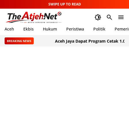
SWIPE UP TO READ
Aceh
Ekbis
Hukum
Peristiwa
Politik
Pemeri
Aceh Jaya Dapat Program Cetak 1.000 Hektare
BREAKING NEWS