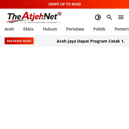
SWIPE UP TO READ
Aceh
Ekbis
Hukum
Peristiwa
Politik
Pemeri
Aceh Jaya Dapat Program Cetak 1.000 Hektar
BREAKING NEWS