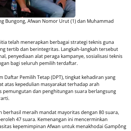
ong Bungong, Afwan Nomor Urut (1) dan Muhammad
nitia telah menerapkan berbagai strategi teknis guna
g tertib dan berintegritas. Langkah-langkah tersebut
l, penyediaan alat peraga kampanye, sosialisasi teknis
gan bagi seluruh pemilih terdaftar.
m Daftar Pemilih Tetap (DPT), tingkat kehadiran yang
kuat atas kepedulian masyarakat terhadap arah
s pemungutan dan penghitungan suara berlangsung
arti.
wan berhasil meraih mandat mayoritas dengan 80 suara,
eroleh 47 suara. Kemenangan ini mencerminkan
apasitas kepemimpinan Afwan untuk menakhodai Gampông