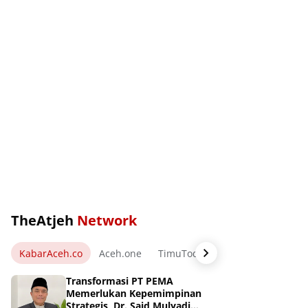
TheAtjeh
Network
KabarAceh.co
Aceh.one
TimuToday.com
WartaPos.ne
Transformasi PT PEMA
Memerlukan Kepemimpinan
Strategis, Dr. Said Mulyadi