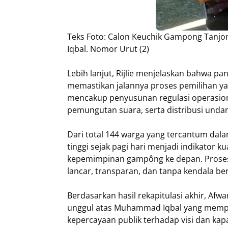
Teks Foto: Calon Keuchik Gampong Tanj
Iqbal. Nomor Urut (2)
Lebih lanjut, Rijlie menjelaskan bahwa pa
memastikan jalannya proses pemilihan yan
mencakup penyusunan regulasi operasiona
pemungutan suara, serta distribusi undan
Dari total 144 warga yang tercantum dala
tinggi sejak pagi hari menjadi indikator 
kepemimpinan gampông ke depan. Prose
lancar, transparan, dan tanpa kendala ber
Berdasarkan hasil rekapitulasi akhir, Af
unggul atas Muhammad Iqbal yang memp
kepercayaan publik terhadap visi dan k