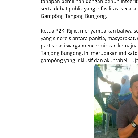
tahapan pemilihan dengan penuh integri
serta debat publik yang difasilitasi secar
Gampông Tanjong Bungong.
Ketua P2K, Rijlie, menyampaikan bahwa suk
yang sinergis antara panitia, masyarakat,
partisipasi warga mencerminkan kemajuan
Tanjong Bungong. Ini merupakan indikator
gampông yang inklusif dan akuntabel," ujar