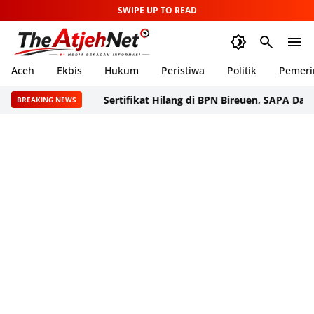
SWIPE UP TO READ
Aceh
Ekbis
Hukum
Peristiwa
Politik
Pemeri
Sertifikat Hilang di BPN Bireuen, SAPA Dampingi W
BREAKING NEWS