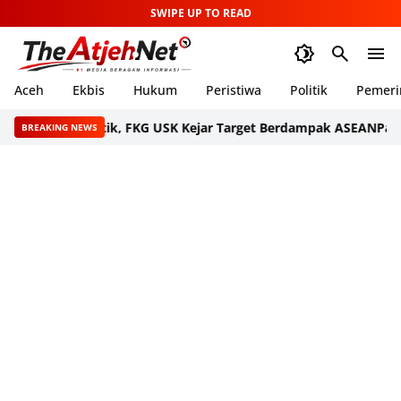
SWIPE UP TO READ
Aceh
Ekbis
Hukum
Peristiwa
Politik
Pemeri
aru Dilantik, FKG USK Kejar Target Berdampak ASEAN
Pascabenca
BREAKING NEWS