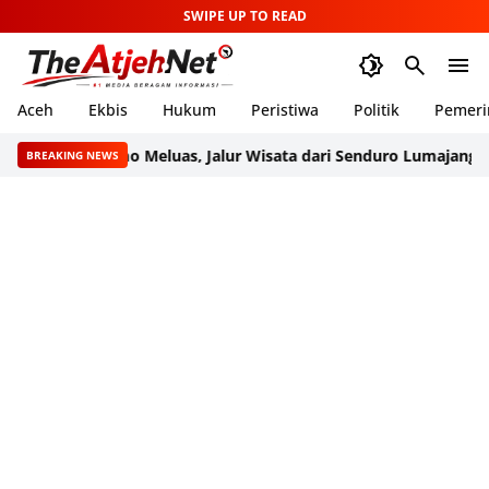
SWIPE UP TO READ
Aceh
Ekbis
Hukum
Peristiwa
Politik
Pemeri
dera Bromo Meluas, Jalur Wisata dari Senduro Lumajang Ditutup
BREAKING NEWS