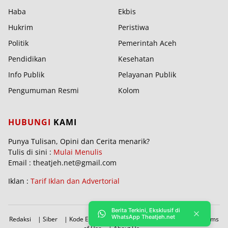
Haba
Ekbis
Hukrim
Peristiwa
Politik
Pemerintah Aceh
Pendidikan
Kesehatan
Info Publik
Pelayanan Publik
Pengumuman Resmi
Kolom
HUBUNGI
KAMI
Punya Tulisan, Opini dan Cerita menarik?
Tulis di sini :
Mulai Menulis
Email : theatjeh.net@gmail.com
Iklan :
Tarif Iklan dan Advertorial
Berita Terkini, Eksklusif di
WhatsApp Theatjeh.net
Redaksi
|
Siber
|
Kode Etik
|
PBRA
|
Donasi
|
Sitemap
|
Terms